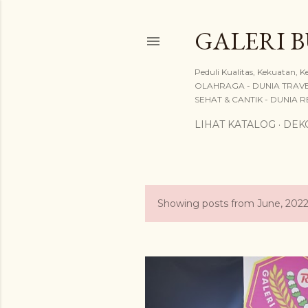
GALERI 
Peduli Kualitas, Kekuatan
OLAHRAGA - DUNIA TRAVEL
SEHAT & CANTIK - DUNIA REL
LIHAT KATALOG
DEKO
Showing posts from June, 202
P
o
s
t