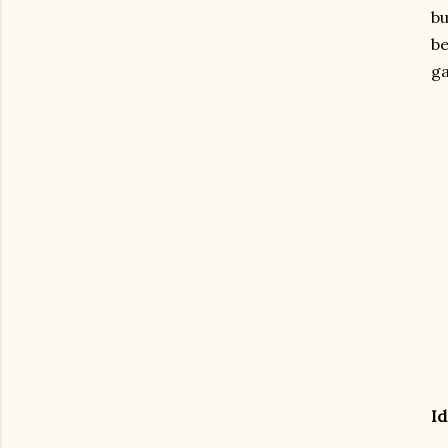
bu
be
ga
Id