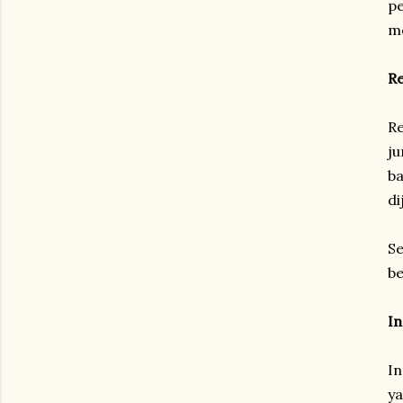
pe
me
Re
Re
ju
ba
di
Se
be
In
In
ya