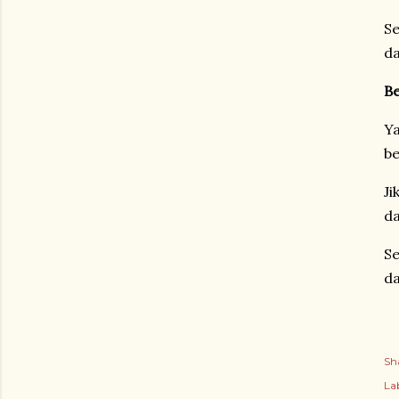
Se
da
Be
Ya
be
Ji
da
Se
da
Sh
Lab