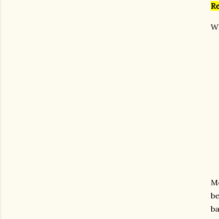
Re
WE
Me
be
ba