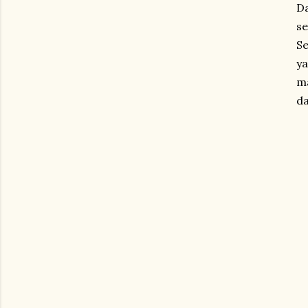
Da
se
Se
ya
ma
da