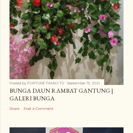
Posted by
FORTUNE FAMILY TV
September 13, 2021
BUNGA DAUN RAMBAT GANTUNG |
GALERI BUNGA
Share
Post a Comment