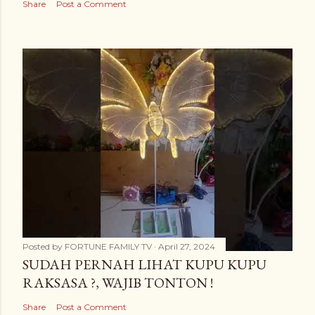
Share
Post a Comment
Posted by
FORTUNE FAMILY TV
April 27, 2024
SUDAH PERNAH LIHAT KUPU KUPU
RAKSASA ?, WAJIB TONTON !
Share
Post a Comment