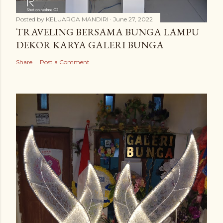
Posted by
KELUARGA MANDIRI
June 27, 2022
TRAVELING BERSAMA BUNGA LAMPU
DEKOR KARYA GALERI BUNGA
Share
Post a Comment