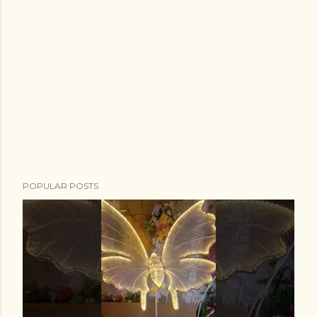
POPULAR POSTS