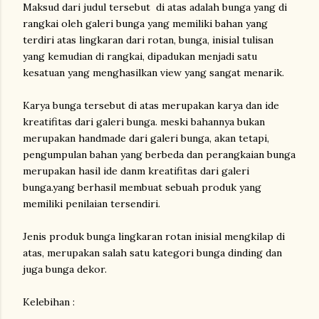
Maksud dari judul tersebut di atas adalah bunga yang di
rangkai oleh galeri bunga yang memiliki bahan yang
terdiri atas lingkaran dari rotan, bunga, inisial tulisan
yang kemudian di rangkai, dipadukan menjadi satu
kesatuan yang menghasilkan view yang sangat menarik.
Karya bunga tersebut di atas merupakan karya dan ide
kreatifitas dari galeri bunga. meski bahannya bukan
merupakan handmade dari galeri bunga, akan tetapi,
pengumpulan bahan yang berbeda dan perangkaian bunga
merupakan hasil ide danm kreatifitas dari galeri
bunga.yang berhasil membuat sebuah produk yang
memiliki penilaian tersendiri.
Jenis produk bunga lingkaran rotan inisial mengkilap di
atas, merupakan salah satu kategori bunga dinding dan
juga bunga dekor.
Kelebihan :